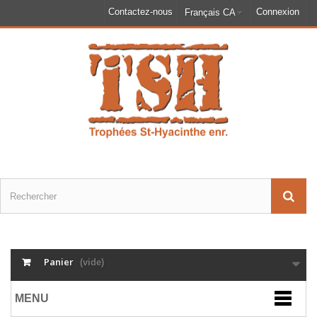
Contactez-nous
Connexion
Français CA
Panier
(vide)
MENU